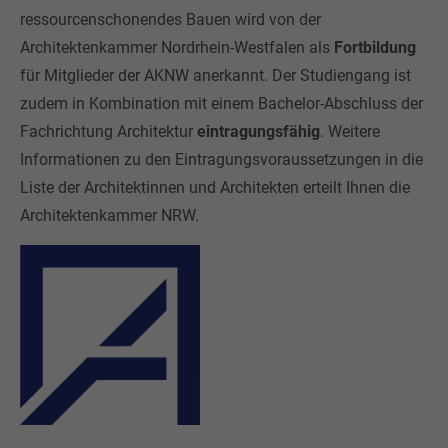
ressourcenschonendes Bauen wird von der
+44 1234 567 890
Architektenkammer Nordrhein-Westfalen als
Fortbildung
Drop us a line
für Mitglieder der AKNW anerkannt. Der Studiengang ist
info@yourdomain.com
zudem in Kombination mit einem Bachelor-Abschluss der
Fachrichtung Architektur
eintragungsfähig
. Weitere
Informationen zu den Eintragungsvoraussetzungen in die
About us
Liste der Architektinnen und Architekten erteilt Ihnen
die
Lorem ipsum dolor sit amet, consectetuer adipiscing elit.
Architektenkammer
NRW.
Aenean commodo ligula eget dolor. Aenean massa. Cum
sociis natoque penatibus et magnis dis parturient montes,
nascetur ridiculus mus. Donec quam felis, ultricies nec.