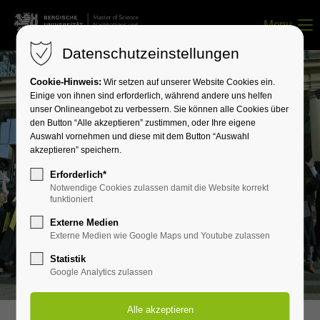
Menu
Datenschutzeinstellungen
Login
Cookie-Hinweis:
Wir setzen auf unserer Website Cookies ein.
Benutzername
Einige von ihnen sind erforderlich, während andere uns helfen
unser Onlineangebot zu verbessern. Sie können alle Cookies über
den Button “Alle akzeptieren” zustimmen, oder Ihre eigene
Auswahl vornehmen und diese mit dem Button “Auswahl
akzeptieren” speichern.
Passwort
Erforderlich*
Notwendige Cookies zulassen damit die Website korrekt
funktioniert
Externe Medien
Anmelden
Externe Medien wie Google Maps und Youtube zulassen
Register
|
Lost your password?
Statistik
Google Analytics zulassen
Support