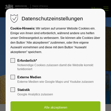
Menu
Datenschutzeinstellungen
Login
Cookie-Hinweis:
Wir setzen auf unserer Website Cookies ein.
Benutzername
Einige von ihnen sind erforderlich, während andere uns helfen
unser Onlineangebot zu verbessern. Sie können alle Cookies über
den Button “Alle akzeptieren” zustimmen, oder Ihre eigene
Auswahl vornehmen und diese mit dem Button “Auswahl
akzeptieren” speichern.
Passwort
Erforderlich*
Notwendige Cookies zulassen damit die Website korrekt
funktioniert
Externe Medien
Anmelden
Externe Medien wie Google Maps und Youtube zulassen
Register
|
Lost your password?
Statistik
Google Analytics zulassen
Support