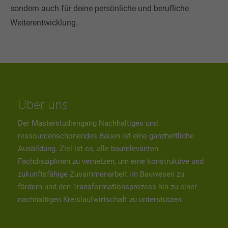
sondern auch für deine persönliche und berufliche
+44 1234 567 890
Weiterentwicklung.
Drop us a line
info@yourdomain.com
About us
Über uns
Lorem ipsum dolor sit amet, consectetuer adipiscing elit.
Der Masterstudiengang Nachhaltiges und
Aenean commodo ligula eget dolor. Aenean massa. Cum
ressourcenschonendes Bauen ist eine ganzheitliche
sociis natoque penatibus et magnis dis parturient montes,
Ausbildung. Ziel ist es, alle baurelevanten
nascetur ridiculus mus. Donec quam felis, ultricies nec.
Fachdisziplinen zu vernetzen, um eine konstruktive und
zukunftsfähige Zusammenarbeit im Bauwesen zu
fördern und den Transformationsprozess hin zu einer
nachhaltigen Kreislaufwirtschaft zu unterstützen.